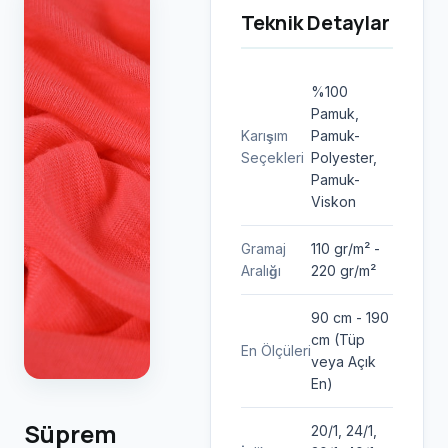
Teknik Detaylar
%100
Pamuk,
Karışım
Pamuk-
Seçekleri
Polyester,
Pamuk-
Viskon
Gramaj
110 gr/m² -
Aralığı
220 gr/m²
90 cm - 190
cm (Tüp
En Ölçüleri
veya Açık
En)
Süprem
20/1, 24/1,