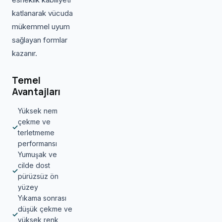
katlanarak vücuda
mükemmel uyum
sağlayan formlar
kazanır.
Temel
Avantajları
Yüksek nem
çekme ve
✓
terletmeme
performansı
Yumuşak ve
cilde dost
✓
pürüzsüz ön
yüzey
Yıkama sonrası
düşük çekme ve
✓
yüksek renk