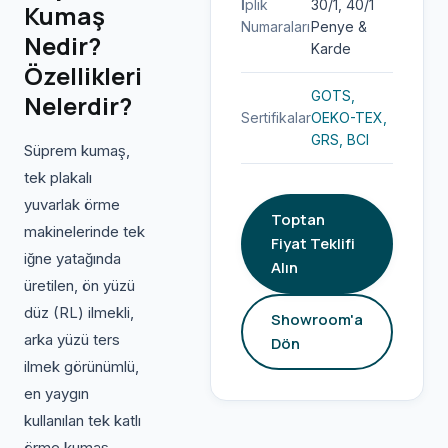
İplik
30/1, 40/1
Kumaş
Numaraları
Penye &
Nedir?
Karde
Özellikleri
GOTS,
Nelerdir?
Sertifikalar
OEKO-TEX,
GRS, BCI
Süprem kumaş,
tek plakalı
yuvarlak örme
Toptan
makinelerinde tek
Fiyat Teklifi
iğne yatağında
Alın
üretilen, ön yüzü
düz (RL) ilmekli,
Showroom'a
arka yüzü ters
Dön
ilmek görünümlü,
en yaygın
kullanılan tek katlı
örme kumaş